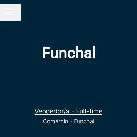
Partilhar página
MENU DE CARREIRAS
Funchal
Vendedor/a - Full-time
Comércio
·
Funchal