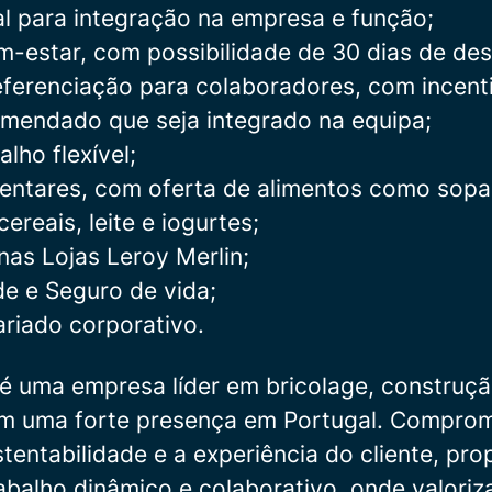
al para integração na empresa e função;
em-estar, com possibilidade de 30 dias de de
ferenciação para colaboradores, com incent
mendado que seja integrado na equipa;
alho flexível;
mentares, com oferta de alimentos como sopa,
ereais, leite e iogurtes;
as Lojas Leroy Merlin;
e e Seguro de vida;
ariado corporativo.
 é uma empresa líder em bricolage, construç
om uma forte presença em Portugal. Compro
stentabilidade e a experiência do cliente, pr
abalho dinâmico e colaborativo, onde valori