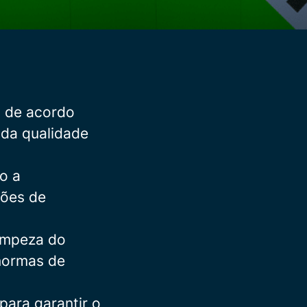
a de acordo
 da qualidade
do a
ções de
limpeza do
 normas de
ara garantir o