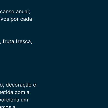
scanso anual;
ivos por cada
 fruta fresca,
ão, decoração e
metida com a
oporciona um
zamos a