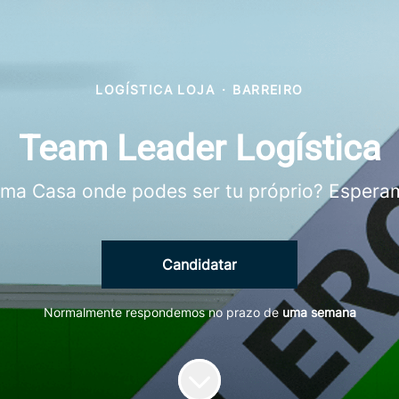
LOGÍSTICA LOJA
·
BARREIRO
Team Leader Logística
uma Casa onde podes ser tu próprio? Esperamo
Candidatar
Normalmente respondemos no prazo de
uma semana