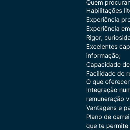
Quem procura
Habilitações li
Experiência pro
Experiência em
Rigor, curiosid
Excelentes cap
informação;
Capacidade de 
Facilidade de r
O que oferece
Integração num
remuneração var
Vantagens e pa
Plano de carre
que te permite