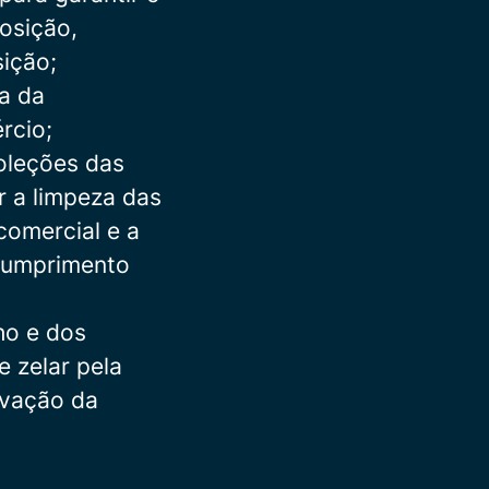
osição,
sição;
ca da
rcio;
oleções das
r a limpeza das
comercial e a
cumprimento
ho e dos
e zelar pela
ivação da