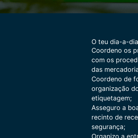
O teu dia-a-di
Coordeno os p
com os procedi
das mercadoria
Coordeno de for
organização do
etiquetagem;
Asseguro a boa
recinto de rec
segurança;
Organizo a ent