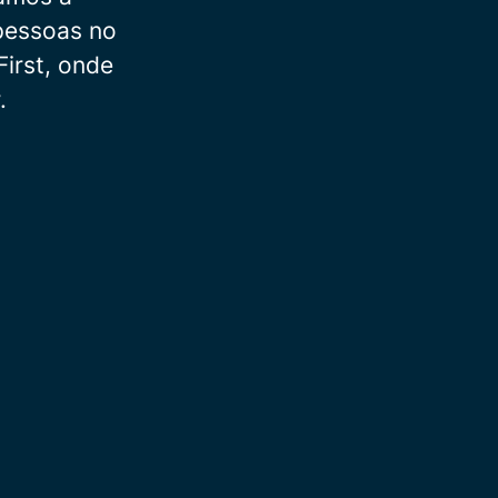
 pessoas no
irst, onde
.