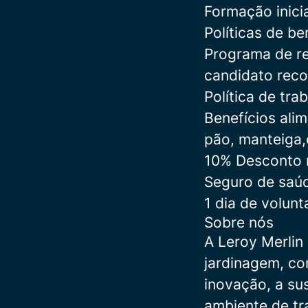
Formação inici
Políticas de b
Programa de re
candidato reco
Política de trab
Benefícios ali
pão, manteiga,c
10% Desconto n
Seguro de saúd
1 dia de volunt
Sobre nós
A Leroy Merlin
jardinagem, c
inovação, a su
ambiente de tr