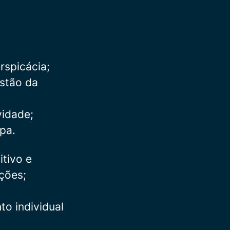
rspicácia;
estão da
vidade;
ipa.
tivo e
ações;
to individual