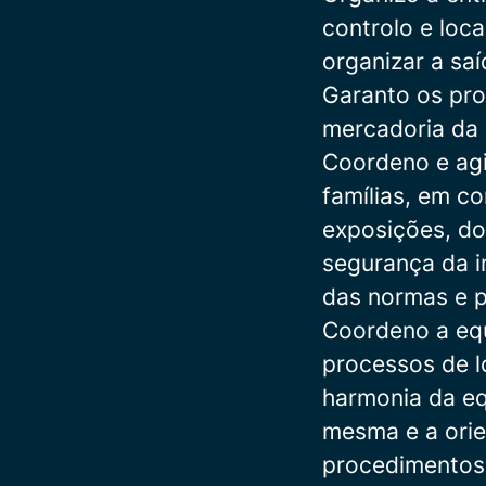
controlo e loc
organizar a saí
Garanto os pro
mercadoria da 
Coordeno e agi
famílias, em c
exposições, do
segurança da 
das normas e p
Coordeno a equ
processos de lo
harmonia da eq
mesma e a ori
procedimentos 